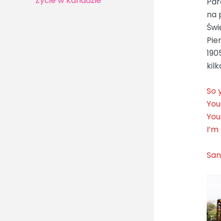
Życie w Kanadzie
Par
na 
Świ
Pie
190
kil
So 
You
You
I’m
San