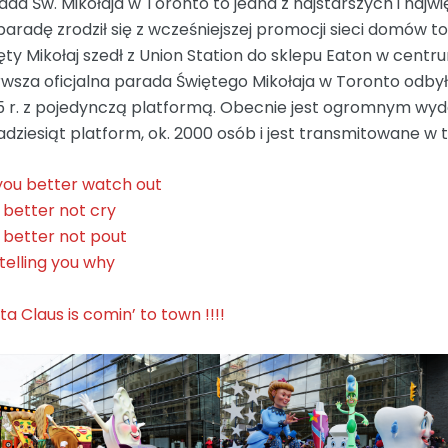
ada Św. Mikołaja w Toronto to jedna z najstarszych i najw
paradę zrodził się z wcześniejszej promocji sieci domów t
ęty Mikołaj szedł z Union Station do sklepu Eaton w cent
rwsza oficjalna parada Świętego Mikołaja w Toronto odbyła
5 r. z pojedynczą platformą. Obecnie jest ogromnym wyd
kadziesiąt platform, ok. 2000 osób i jest transmitowane w te
you better watch out
 better not cry
 better not pout
 telling you why
ta Claus is comin’ to town !!!!