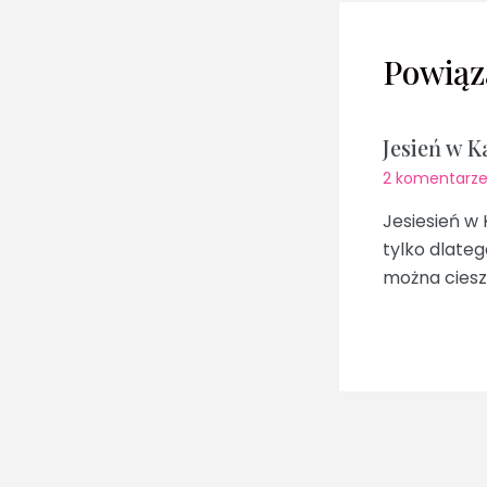
Powiąz
Jesień w K
2 komentarz
Jesiesień w 
tylko dlateg
można cieszy