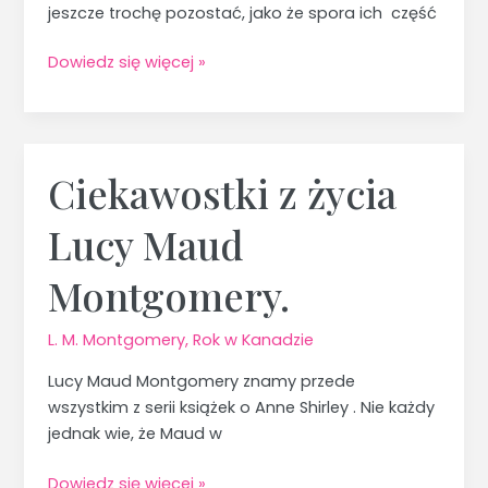
jeszcze trochę pozostać, jako że spora ich część
Dowiedz się więcej »
Ciekawostki z życia
Ciekawostki
z
Lucy Maud
życia
Lucy
Montgomery.
Maud
Montgomery.
L. M. Montgomery
,
Rok w Kanadzie
Lucy Maud Montgomery znamy przede
wszystkim z serii książek o Anne Shirley . Nie każdy
jednak wie, że Maud w
Dowiedz się więcej »