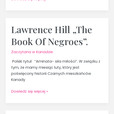
Lawrence Hill „The
Lawrence
Hill
Book Of Negroes”.
„The
Book
Of
Zaczytana w Kanadzie
Negroes”.
Polski tytuł: “Aminata- siła miłości”. W związku z
tym, że mamy miesiąc luty, który jest
poświęcony historii Czarnych mieszkańców
Kanady
Dowiedz się więcej »