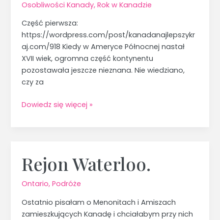
2.
Osobliwości Kanady
,
Rok w Kanadzie
Część pierwsza:
https://wordpress.com/post/kanadanajlepszykr
aj.com/918 Kiedy w Ameryce Północnej nastał
XVII wiek, ogromna część kontynentu
pozostawała jeszcze nieznana. Nie wiedziano,
czy za
Dowiedz się więcej »
Rejon Waterloo.
Rejon
Waterloo.
Ontario
,
Podróże
Ostatnio pisałam o Menonitach i Amiszach
zamieszkujących Kanadę i chciałabym przy nich