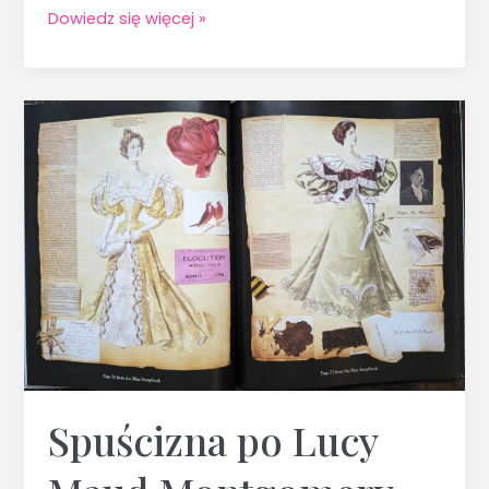
Dowiedz się więcej »
Spuścizna
po
Lucy
Maud
Montgomery
Spuścizna po Lucy