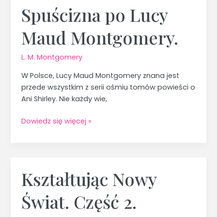
Spuścizna po Lucy
Spuścizna
po
Maud Montgomery.
Lucy
Maud
Montgomery.
L. M. Montgomery
W Polsce, Lucy Maud Montgomery znana jest
przede wszystkim z serii ośmiu tomów powieści o
Ani Shirley. Nie każdy wie,
Dowiedz się więcej »
Kształtując Nowy
Kształtując
Nowy
Świat. Część 2.
Świat.
Część