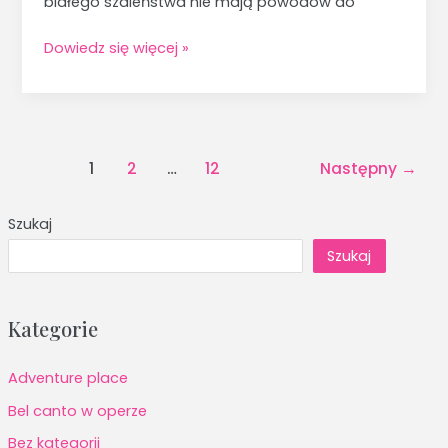
białego szaleństwa nie mają powodów do
Dowiedz się więcej »
1
2
…
12
Następny
→
Szukaj
Szukaj
Kategorie
Adventure place
Bel canto w operze
Bez kategorii