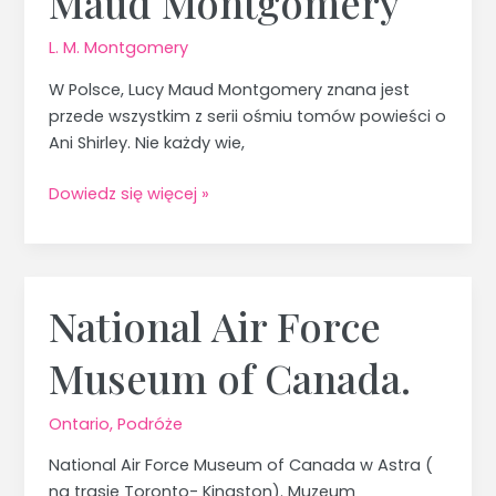
Maud Montgomery
L. M. Montgomery
W Polsce, Lucy Maud Montgomery znana jest
przede wszystkim z serii ośmiu tomów powieści o
Ani Shirley. Nie każdy wie,
Dowiedz się więcej »
National Air Force
National
Air
Museum of Canada.
Force
Museum
of
Ontario
,
Podróże
Canada.
National Air Force Museum of Canada w Astra (
na trasie Toronto- Kingston). Muzeum