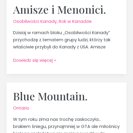
Amisze i Menonici.
Amisze
i
Menonici.
Osobliwości Kanady
,
Rok w Kanadzie
Dzisiaj w ramach bloku „Osobliwości Kanady”
przychodzę z tematem grupy ludzi, którzy tak
właściwie przybyli do Kanady z USA. Amisze
Dowiedz się więcej »
Blue Mountain.
Blue
Mountain.
Ontario
W tym roku zima nas trochę zaskoczyła…
brakiem śniegu, przynajmniej w GTA ale miłośnicy