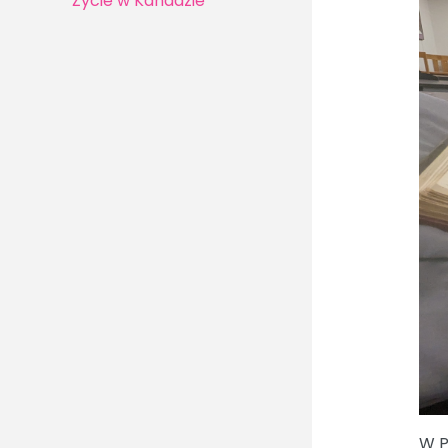
Życie w Kanadzie
W P