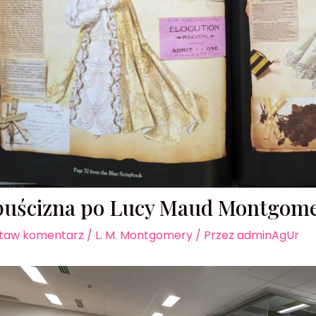
puścizna po Lucy Maud Montgom
taw komentarz
/
L. M. Montgomery
/ Przez
adminAgUr