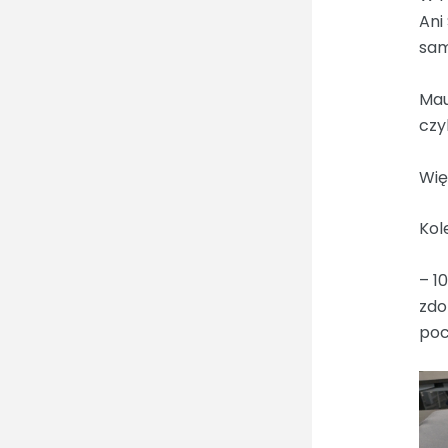
Ani
sam
Mau
czy
Wię
Kol
– 1
zdo
poc