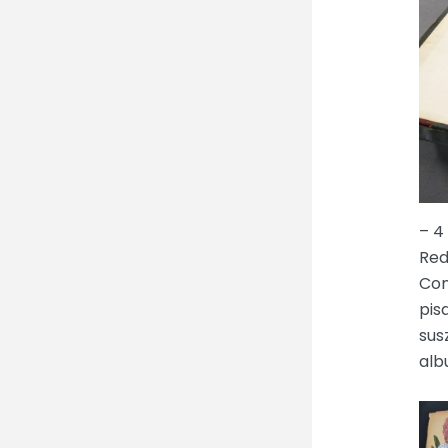
– 4
Red
Con
pis
sus
alb