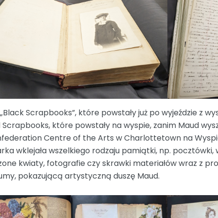
 „Black Scrapbooks”, które powstały już po wyjeździe z wy
 Scrapbooks, które powstały na wyspie, zanim Maud wyszł
federation Centre of the Arts w Charlottetown na Wyspi
arka wklejała wszelkiego rodzaju pamiątki, np. pocztówki, wy
zone kwiaty, fotografie czy skrawki materiałów wraz z pro
umy, pokazującą artystyczną duszę Maud.