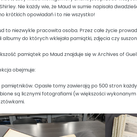
 Shirley. Nie każdy wie, że Maud w sumie napisała dwadzieśc
o krótkich opowiadań i to nie wszystko!
d to niezwykle pracowita osoba. Przez całe życie prowad
li albumy do których wklejała pamiątki, zdjęcia czy suszon
kszość pamiątek po Maud znajduje się w Archives of Guel
ekcja obejmuje:
0 pamiętników. Opasłe tomy zawierają po 500 stron każdy
bione są licznymi fotografiami (w większości wykonanym
ztówkami.