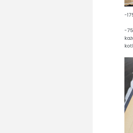
-17
-75
każ
kot