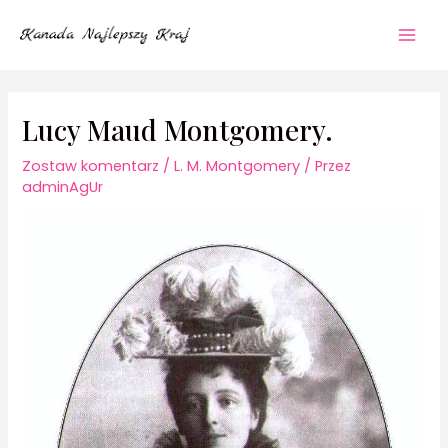
Przejdź
Mai
do
Men
treści
Lucy Maud Montgomery.
Zostaw komentarz
/
L. M. Montgomery
/ Przez
adminAgUr