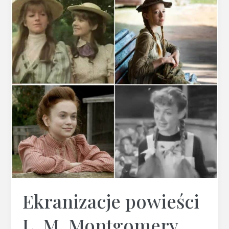
powieści
L.
M.
Montgomery.
Ekranizacje powieści
L. M. Montgomery.