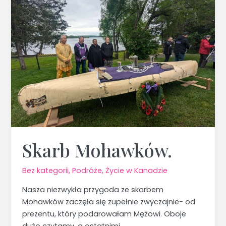
Mohawków.
Skarb Mohawków.
Bez kategorii
,
Podróże
,
Życie w Kanadzie
Nasza niezwykła przygoda ze skarbem
Mohawków zaczęła się zupełnie zwyczajnie- od
prezentu, który podarowałam Mężowi. Oboje