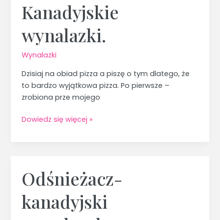
Kanadyjskie
Kanadyjskie
wynalazki.
wynalazki.
Wynalazki
Dzisiaj na obiad pizza a piszę o tym dlatego, że
to bardzo wyjątkowa pizza. Po pierwsze –
zrobiona prze mojego
Dowiedz się więcej »
Odśnieżacz-
Odśnieżacz-
kanadyjski
kanadyjski
wynalazek.