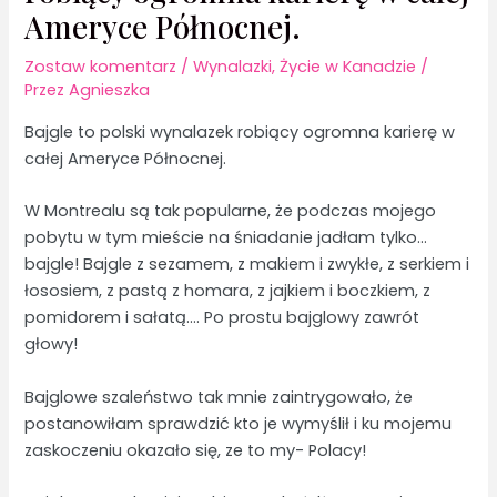
Ameryce Północnej.
Zostaw komentarz
/
Wynalazki
,
Życie w Kanadzie
/
Przez
Agnieszka
Bajgle to polski wynalazek robiący ogromna karierę w
całej Ameryce Północnej.
W Montrealu są tak popularne, że podczas mojego
pobytu w tym mieście na śniadanie jadłam tylko…
bajgle! Bajgle z sezamem, z makiem i zwykłe, z serkiem i
łososiem, z pastą z homara, z jajkiem i boczkiem, z
pomidorem i sałatą…. Po prostu bajglowy zawrót
głowy!
Bajglowe szaleństwo tak mnie zaintrygowało, że
postanowiłam sprawdzić kto je wymyślił i ku mojemu
zaskoczeniu okazało się, ze to my- Polacy!