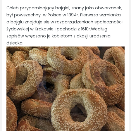
Chleb przypominający bajgiel, znany jako obwarzanek,
był powszechny w Polsce w 1394r. Pierwsza wzmianka
o bajglu znajduje się w rozporządzeniach społeczności
żydowskiej w Krakowie i pochodzi z 1610r.Według
zapisów wręczano je kobietom z okazji urodzenia
dziecka.