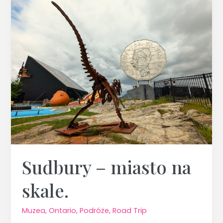
–
miasto
na
skale.
Sudbury – miasto na
skale.
Muzea
,
Ontario
,
Podróże
,
Road Trip