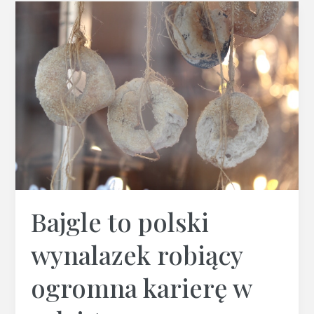
Bajgle
to
polski
wynalazek
robiący
ogromna
karierę
w
całej
Ameryce
Północnej.
Bajgle to polski
wynalazek robiący
ogromna karierę w