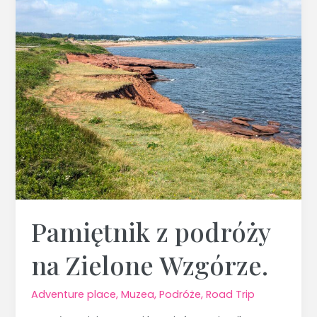
z
podróży
na
Zielone
Wzgórze.
Pamiętnik z podróży
na Zielone Wzgórze.
Adventure place
,
Muzea
,
Podróże
,
Road Trip