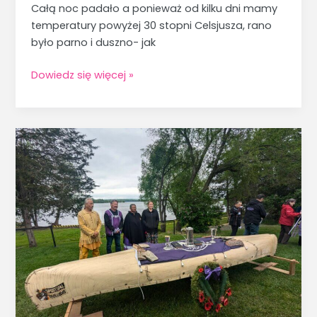
Całą noc padało a ponieważ od kilku dni mamy
temperatury powyżej 30 stopni Celsjusza, rano
było parno i duszno- jak
Dowiedz się więcej »
Skarb
Mohawków.