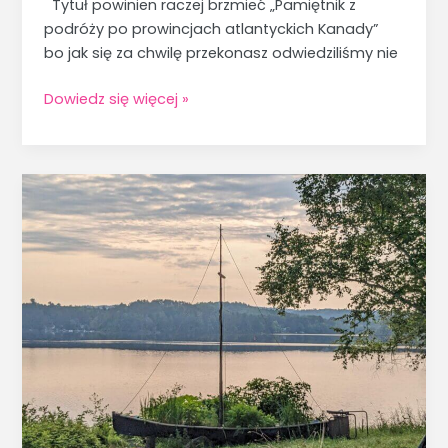
Tytuł powinien raczej brzmieć „Pamiętnik z
podróży po prowincjach atlantyckich Kanady”
bo jak się za chwilę przekonasz odwiedziliśmy nie
Dowiedz się więcej »
Kaszuby-
kawałek
Polski
na
drugim
końcu
świata.