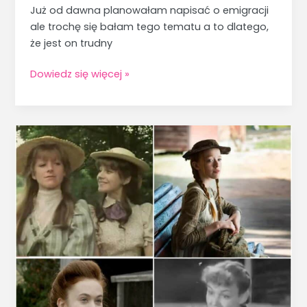
Już od dawna planowałam napisać o emigracji
ale trochę się bałam tego tematu a to dlatego,
że jest on trudny
Dowiedz się więcej »
Ekranizacje
powieści
L.
M.
Montgomery.