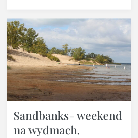
Sandbanks-
weekend
na
wydmach.
Sandbanks- weekend
na wydmach.