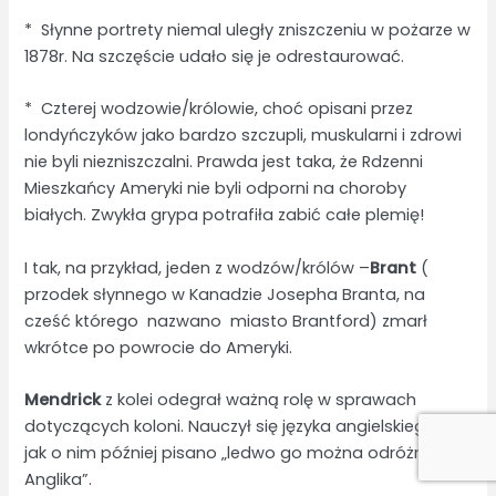
* Słynne portrety niemal uległy zniszczeniu w pożarze w
1878r. Na szczęście udało się je odrestaurować.
* Czterej wodzowie/królowie, choć opisani przez
londyńczyków jako bardzo szczupli, muskularni i zdrowi
nie byli niezniszczalni. Prawda jest taka, że Rdzenni
Mieszkańcy Ameryki nie byli odporni na choroby
białych. Zwykła grypa potrafiła zabić całe plemię!
I tak, na przykład, jeden z wodzów/królów –
Brant
(
przodek słynnego w Kanadzie Josepha Branta, na
cześć którego nazwano miasto Brantford) zmarł
wkrótce po powrocie do Ameryki.
Mendrick
z kolei odegrał ważną rolę w sprawach
dotyczących koloni. Nauczył się języka angielskiego, i
jak o nim później pisano „ledwo go można odróżnić od
Anglika”.