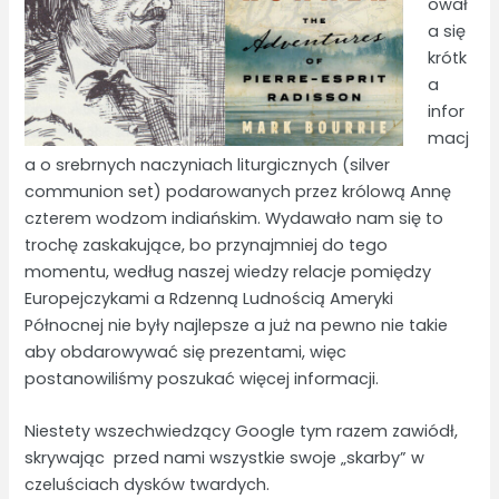
ował
a się
krótk
a
infor
macj
a o srebrnych naczyniach liturgicznych (silver
communion set) podarowanych przez królową Annę
czterem wodzom indiańskim. Wydawało nam się to
trochę zaskakujące, bo przynajmniej do tego
momentu, według naszej wiedzy relacje pomiędzy
Europejczykami a Rdzenną Ludnością Ameryki
Północnej nie były najlepsze a już na pewno nie takie
aby obdarowywać się prezentami, więc
postanowiliśmy poszukać więcej informacji.
Niestety wszechwiedzący Google tym razem zawiódł,
skrywając przed nami wszystkie swoje „skarby” w
czeluściach dysków twardych.