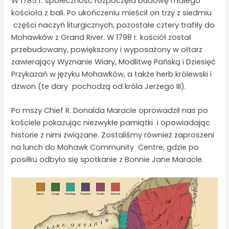
W 1785 r. społeczność rozpoczęła budowę małego
kościoła z bali. Po ukończeniu mieścił on trzy z siedmiu
części naczyń liturgicznych; pozostałe cztery trafiły do ​​
Mohawków z Grand River. W 1798 r. kościół został
przebudowany, powiększony i wyposażony w ołtarz
zawierający Wyznanie Wiary, Modlitwę Pańską i Dziesięć
Przykazań w języku Mohawków, a także herb królewski i
dzwon (te dary pochodzą od króla Jerzego III).
Po mszy Chief R. Donalda Maracle oprowadził nas po
kościele pokazując niezwykłe pamiątki i opowiadając
historie z nimi związane. Zostaliśmy również zaproszeni
na lunch do Mohawk Community Centre, gdzie po
posiłku odbyło się spotkanie z Bonnie Jane Maracle.