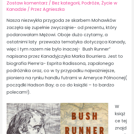
Zostaw komentarz
/
Bez kategorii
,
Podróże
,
Życie w
Kanadzie
/ Przez
Agnieszka
Nasza niezwykła przygoda ze skarbem Mohawków
zaczęła się zupełnie zwyczajnie- od prezentu, który
podarowałam Mężowi. Oboje dużo czytamy, a
ostatnimi laty przeważa tematyka dotycząca Kanady,
więc i tym razem nie było inaczej- Bush Runner”
napisana przez Kanadyjczyka Marka Bourriera. Jest to
biografia Pierre’a- Esprita Radissona, zapalonego
podróżnika oraz, co w ty przypadku najważniejsze,
pioniera na rynku handlu futrami w Ameryce Północnej(
począdki Hadson Bay; a co do książki – to bardzo
polecam!).
W
książ
ce tej
znajd