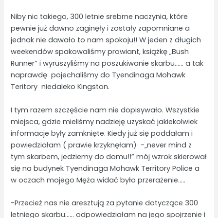
Niby nic takiego, 300 letnie srebrne naczynia, które
pewnie już dawno zaginęły i zostały zapomniane a
jednak nie dawało to nam spokoju!! W jeden z długich
weekendów spakowaliśmy prowiant, książkę „Bush
Runner” i wyruszyliśmy na poszukiwanie skarbu…… a tak
naprawdę pojechaliśmy do Tyendinaga Mohawk
Teritory niedaleko Kingston.
I tym razem szczęście nam nie dopisywało. Wszystkie
miejsca, gdzie mieliśmy nadzieję uzyskać jakiekolwiek
informacje były zamknięte. Kiedy już się poddałam i
powiedziałam ( prawie krzyknęłam) -„never mind z
tym skarbem, jedziemy do domu!!” mój wzrok skierował
się na budynek Tyendinaga Mohawk Territory Police a
w oczach mojego Męża widać było przerażenie…..
-Przecież nas nie aresztują za pytanie dotyczące 300
letniego skarbu…… odpowiedziałam na jego spojrzenie i