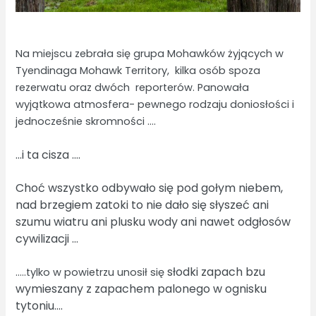
Na miejscu zebrała się grupa Mohawków żyjących w
Tyendinaga Mohawk Territory, kilka osób spoza
rezerwatu oraz dwóch reporterów. Panowała
wyjątkowa atmosfera- pewnego rodzaju doniosłości i
jednocześnie skromności ….
…i ta cisza ….
Choć wszystko odbywało się pod gołym niebem,
nad brzegiem zatoki to nie dało się słyszeć ani
szumu wiatru ani plusku wody ani nawet odgłosów
cywilizacji …
słodki zapach bzu
…..tylko w powietrzu unosił się
wymieszany z zapachem palonego w ognisku
tytoniu….