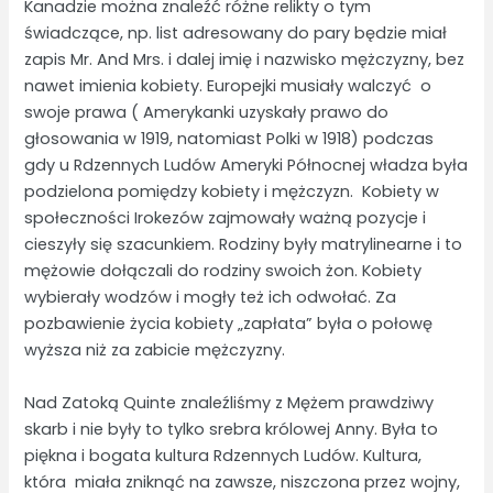
Kanadzie można znaleźć różne relikty o tym
świadczące, np. list adresowany do pary będzie miał
zapis Mr. And Mrs. i dalej imię i nazwisko mężczyzny, bez
nawet imienia kobiety. Europejki musiały walczyć o
swoje prawa ( Amerykanki uzyskały prawo do
głosowania w 1919, natomiast Polki w 1918) podczas
gdy u Rdzennych Ludów Ameryki Północnej władza była
podzielona pomiędzy kobiety i mężczyzn. Kobiety w
społeczności Irokezów zajmowały ważną pozycje i
cieszyły się szacunkiem. Rodziny były matrylinearne i to
mężowie dołączali do rodziny swoich żon. Kobiety
wybierały wodzów i mogły też ich odwołać. Za
pozbawienie życia kobiety „zapłata” była o połowę
wyższa niż za zabicie mężczyzny.
Nad Zatoką Quinte znaleźliśmy z Mężem prawdziwy
skarb i nie były to tylko srebra królowej Anny. Była to
piękna i bogata kultura Rdzennych Ludów. Kultura,
która miała zniknąć na zawsze, niszczona przez wojny,