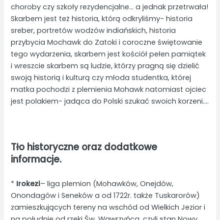
choroby czy szkoły rezydencjalne… a jednak przetrwała!
Skarbem jest też historia, którą odkryliśmy- historia
sreber, portretów wodzów indiańskich, historia
przybycia Mochawk do Zatoki i coroczne świętowanie
tego wydarzenia, skarbem jest kościół pełen pamiątek
i wreszcie skarbem są ludzie, którzy pragną się dzielić
swoją historią i kulturą czy młoda studentka, której
matka pochodzi z plemienia Mohawk natomiast ojciec
jest polakiem- jadąca do Polski szukać swoich korzeni….
Tło historyczne oraz dodatkowe
informacje.
*
Irokezi
– liga plemion (Mohawków, Onejdów,
Onondagów i Seneków a od 1722r. także Tuskarorów)
zamieszkujących tereny na wschód od Wielkich Jezior i
na południe od rzeki Św. Wawrzyńca, czyli stan Nowy