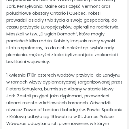
Jork, Pensylwania, Maine oraz część Vermont oraz
południowe obszary Ontario i Quebec. Irokezi
prowadzili osiadły tryb życia a swoją gospodarkę, do
czasu przybycie Europejczyków, opierali na rodnictwie.
Mieszkali w tzw. „Długich Domach”, które mogły
pomieścić kilka rodzin. Kobiety Iroquois miały wysoki
status społeczny, to do nich należał np. wybór rady
plemienia, mężczyźni z kolei byli znani jako znakomici i
bezlitośni wojownicy.
1 kwietnia 1710r. czterech wodzów przybyło do Londynu
w ramach wizyty dyplomatycznej zorganizowanej przez
Pietera Schuylera, burmistrza Albany w stanie Nowy
Jork. Zostali przyjęci jako dyplomaci, przewiezieni
ulicami miasta w królewskich karocach. Odwiedzili
również Tower of London i katedrę św. Pawła. Spotkanie
z Królową odbyło się 19 kwietnia w St. James Palace.
Wówczas odczytano ich przemówienie, w którym