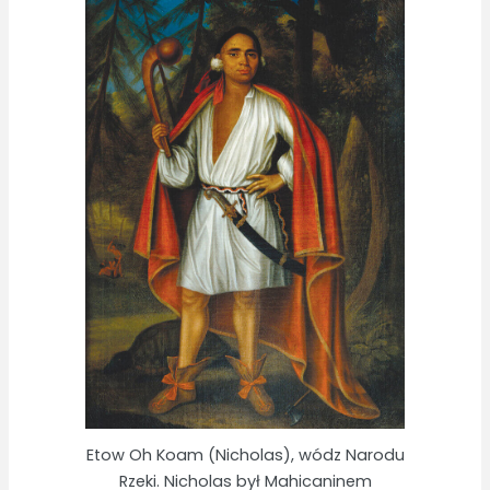
Etow Oh Koam (Nicholas), wódz Narodu
Rzeki. Nicholas był Mahicaninem