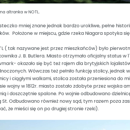
na altranka w NOTL.
steczko mniej znane jednak bardzo urokliwe, pełne historii, 
ków. Położone w miejscu, gdzie rzeka Niagara spotyka się 
L ( tak nazywane jest przez mieszkańców) było pierwotni
kownika J. B. Butlera. Miasto otrzymało oficjalny status w 
mark- okazało się być też rajem dla brytyjskich lojalist
dnoczonych. Wówczas też pełniło funkcję stolicy, jednak w
nicy i ciągłymi walkami, stolica została przeniesiona do 
sie wojny w 1812r. miasto zostało zdobyte przez wojska 
mią i doszczętnie spalone. Po wojnie odbudowano dzielnic
g St. Odbudowano również nowy sąd, tym razem poza zasię
ać, że mieści się on po drugiej stronie rzeki).