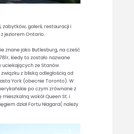
zabytków, galerii, restauracji i
z jeziorem Ontario.
e znane jako Butlesburg, na cześć
1781r, kiedy to zostało nazwane
ów uciekających ze Stanów
 związku z bliską odległością od
miasta York (obecnie Toronto). W
amerykańskie po czym zrównane z
ę mieszkalną wokół Queen St. i
giem dział Fortu Niagara( należy