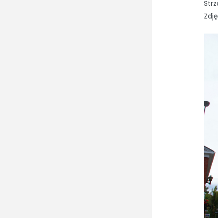
Strz
Zdję