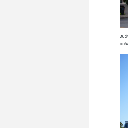
Bud
pośw