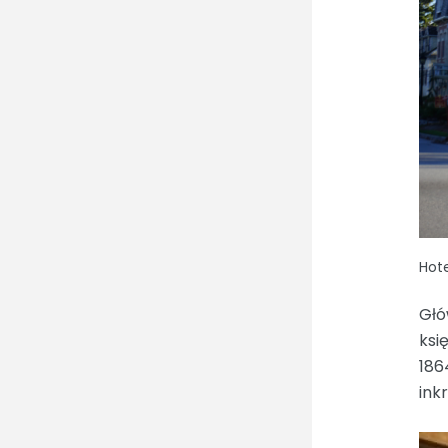
Hote
Głó
ksi
186
ink