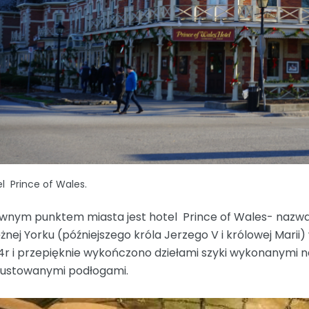
l Prince of Wales.
wnym punktem miasta jest hotel Prince of Wales- nazwany
ężnej Yorku (późniejszego króla Jerzego V i królowej Marii
4r i przepięknie wykończono dziełami szyki wykonanymi n
rustowanymi podłogami.