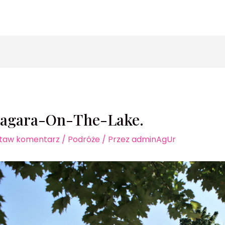
zukaj
iagara-On-The-Lake.
taw komentarz
/
Podróże
/ Przez
adminAgUr