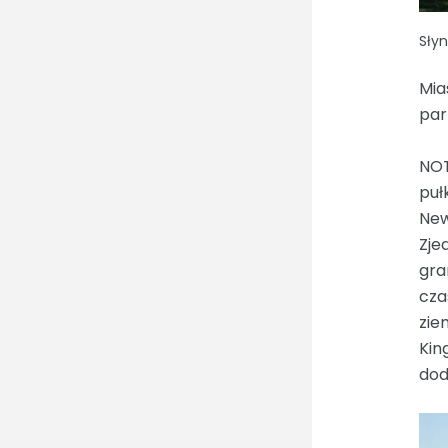
Słyn
Mia
par
NOT
puł
New
Zje
gra
cza
zie
Kin
dod