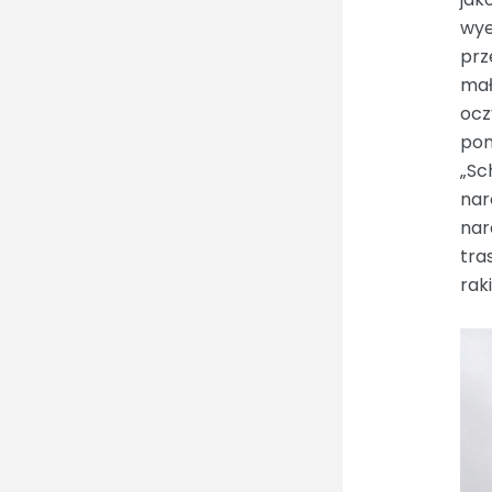
wye
prz
mał
ocz
pom
„Sc
nar
nar
tra
rak