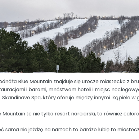
odnóża Blue Mountain znajduje się urocze miastecko z bru
tauracjami i barami, mnóstwem hoteli i miejsc noclegowych
t Skandinave Spa, który oferuje między innymi kąpiele w
e Mountain to nie tylko resort narciarski, to również ca
ć sama nie jeżdżę na nartach to bardzo lubię to miasteczko