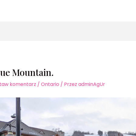
zukaj
lue Mountain.
taw komentarz
/
Ontario
/ Przez
adminAgUr