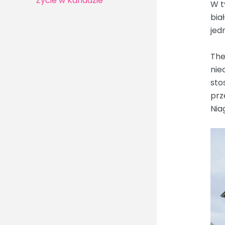
Życie w Kanadzie
W t
bia
jed
The
nie
sto
prz
Nia