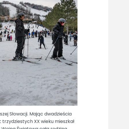
ejszej Słowacji. Mając dwadzieścia
t trzydziestych XX wieku mieszkał
II Wojna Światowa cała rodzina