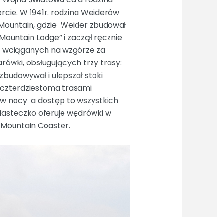
rcie. W 1941r. rodzina Weiderów
 Mountain, gdzie Weider zbudował
untain Lodge” i zaczął ręcznie
ań wciąganych na wzgórze za
rówki, obsługujących trzy trasy:
ozbudowywał i ulepszał stoki
d czterdziestoma trasami
y w nocy a dostęp to wszystkich
asteczko oferuje wędrówki w
 Mountain Coaster.