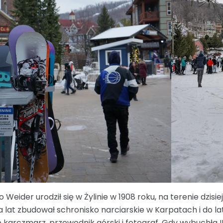
o Weider urodził się w Żylinie w 1908 roku, na terenie dzisi
ka lat zbudował schronisko narciarskie w Karpatach i do la
o karczmarz, przewodnik górski i fotograf. Gdy wybuchła 