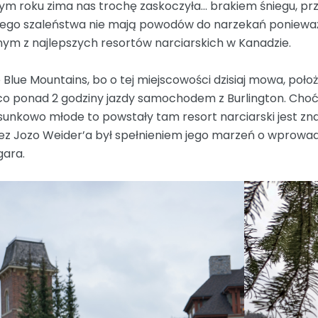
ym roku zima nas trochę zaskoczyła… brakiem śniegu, prz
łego szaleństwa nie mają powodów do narzekań ponieważ
nym z najlepszych resortów narciarskich w Kanadzie.
 Blue Mountains, bo o tej miejscowości dzisiaj mowa, poło
co ponad 2 godziny jazdy samochodem z Burlington. Choć
sunkowo młode to powstały tam resort narciarski jest znac
ez Jozo Weider’a był spełnieniem jego marzeń o wprowad
gara.