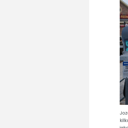
Joz
kil
jak