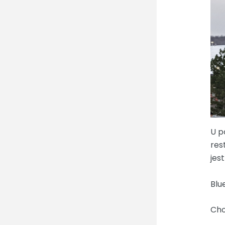
U p
res
jes
Blu
Cho