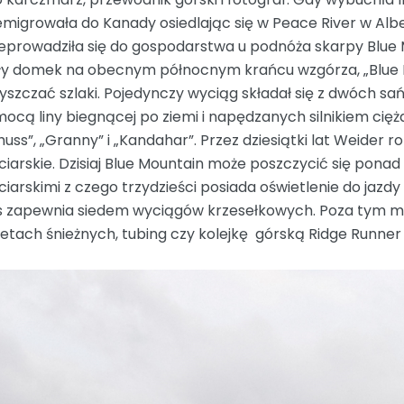
migrowała do Kanady osiedlając się w Peace River w Albe
eprowadziła się do gospodarstwa u podnóża skarpy Blue
y domek na obecnym północnym krańcu wzgórza, „Blue Mo
yszczać szlaki. Pojedynczy wyciąg składał się z dwóch s
ocą liny biegnącej po ziemi i napędzanych silnikiem cięża
huss”, „Granny” i „Kandahar”. Przez dziesiątki lat Weider r
ciarskie. Dzisiaj Blue Mountain może poszczycić się pona
ciarskimi z czego trzydzieści posiada oświetlenie do jazd
s zapewnia siedem wyciągów krzesełkowych. Poza tym mi
ietach śnieżnych, tubing czy kolejkę górską Ridge Runner