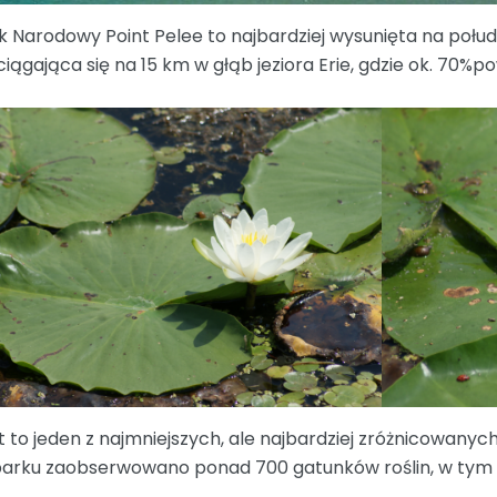
k Narodowy Point Pelee to najbardziej wysunięta na połu
ciągająca się na 15 km w głąb jeziora Erie, gdzie ok. 70%p
t to jeden z najmniejszych, ale najbardziej zróżnicowan
arku zaobserwowano ponad 700 gatunków roślin, w tym 