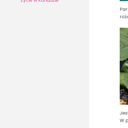
Życie w Kanadzie
Par
roz
Jes
W p