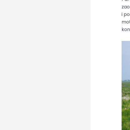
zao
i p
mot
kon