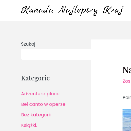
Przejdź
do
treści
Szukaj
S
N
Kategorie
Zos
Adventure place
Poi
Bel canto w operze
Bez kategorii
Książki.