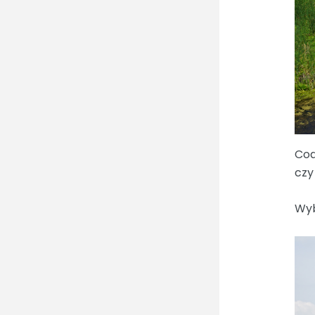
Cod
czy
Wyb