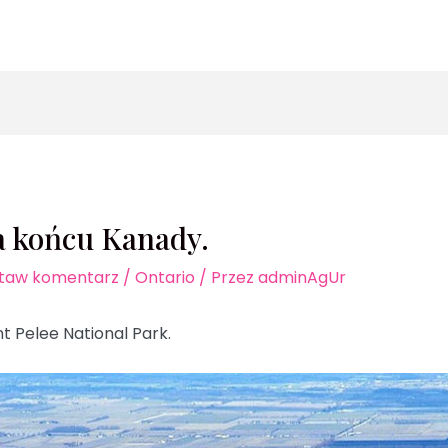
zukaj
a końcu Kanady.
taw komentarz
/
Ontario
/ Przez
adminAgUr
nt Pelee National Park.