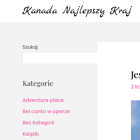
Przejdź
do
treści
Szukaj
S
Je
Kategorie
2 k
Adventure place
Bel canto w operze
Bez kategorii
Książki.