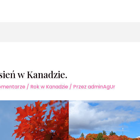
zukaj
sień w Kanadzie.
omentarze
/
Rok w Kanadzie
/ Przez
adminAgUr