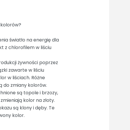
a kolorów?
nia światło na energię dla
 z chlorofilem w liściu
 produkcji żywności poprzez
zki zawarte w liściu
or w liściach. Różne
ą do zmiany kolorów.
nione są topole i brzozy,
mieniają kolor na złoty.
azu są klony i dęby. Te
wony kolor.