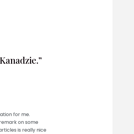
 Kanadzie.”
ation for me.
a remark on some
rticles is really nice