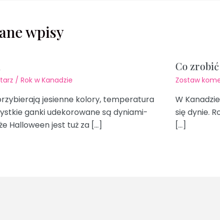
ane wpisy
n
Co zrobić
tarz
/
Rok w Kanadzie
Zostaw kome
 przybierają jesienne kolory, temperatura
W Kanadzie 
ystkie ganki udekorowane są dyniami-
się dynie. R
że Halloween jest tuż za […]
[…]