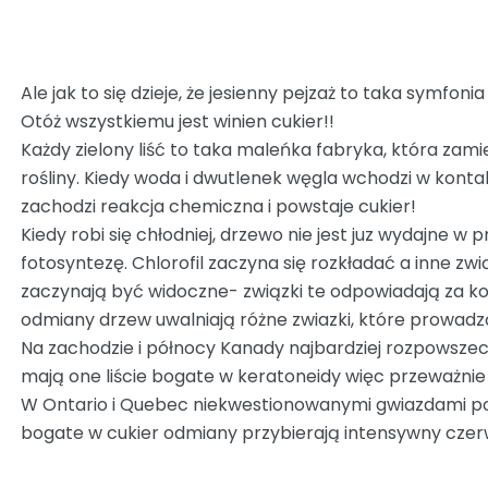
Ale jak to się dzieje, że jesienny pejzaż to taka symfoni
Otóż wszystkiemu jest winien cukier!!
Każdy zielony liść to taka maleńka fabryka, która zamie
rośliny. Kiedy woda i dwutlenek węgla wchodzi w kontakt
zachodzi reakcja chemiczna i powstaje cukier!
Kiedy robi się chłodniej, drzewo nie jest juz wydajne w
fotosyntezę. Chlorofil zaczyna się rozkładać a inne zwią
zaczynają być widoczne- związki te odpowiadają za kol
odmiany drzew uwalniają różne zwiazki, które prowadz
Na zachodzie i północy Kanady najbardziej rozpowszech
mają one liście bogate w keratoneidy więc przeważnie z
W Ontario i Quebec niekwestionowanymi gwiazdami pok
bogate w cukier odmiany przybierają intensywny czer