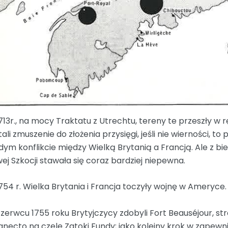
713r., na mocy Traktatu z Utrechtu, tereny te przeszły w 
tali zmuszenie do złożenia przysięgi, jeśli nie wierności, to
dym konflikcie między Wielką Brytanią a Francją. Ale z b
ej Szkocji stawała się coraz bardziej niepewna.
754 r. Wielka Brytania i Francja toczyły wojnę w Ameryce.
zerwcu 1755 roku Brytyjczycy zdobyli Fort Beauséjour, s
gnecto na czele Zatoki Fundy; jako kolejny krok w zapew