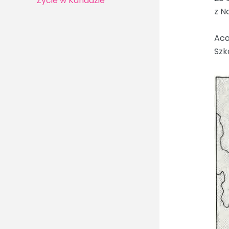
Życie w Kanadzie
z N
Aca
Szko