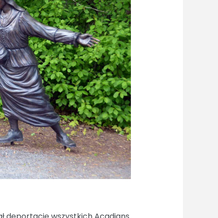
ał deportację wszystkich Acadians