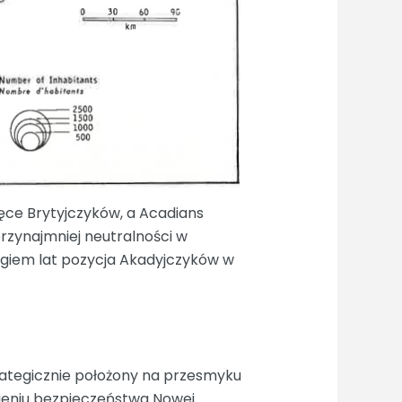
ręce Brytyjczyków, a Acadians
 przynajmniej neutralności w
iegiem lat pozycja Akadyjczyków w
trategicznie położony na przesmyku
nieniu bezpieczeństwa Nowej