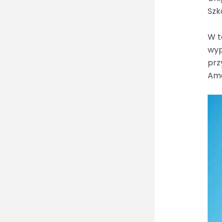
Szk
W t
wyp
prz
Ame