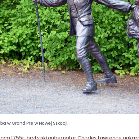
ba w Grand Pre w Nowej Szkocji.
lipca 1755r. brytyjski gubernator Charles Lawrence nakaz