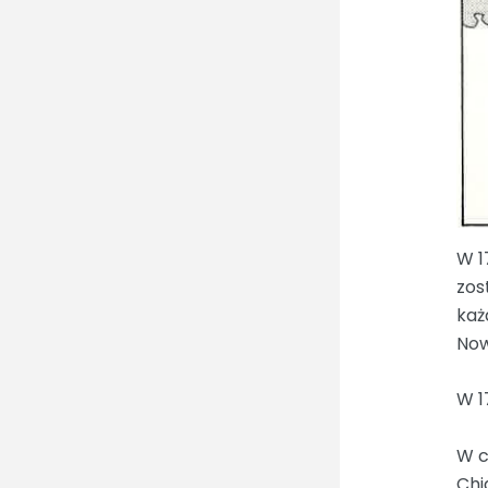
W 1
zos
każ
Now
W 1
W c
Chi