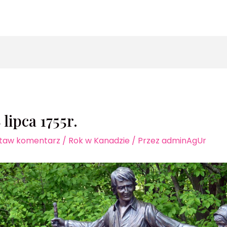
zukaj
 lipca 1755r.
taw komentarz
/
Rok w Kanadzie
/ Przez
adminAgUr