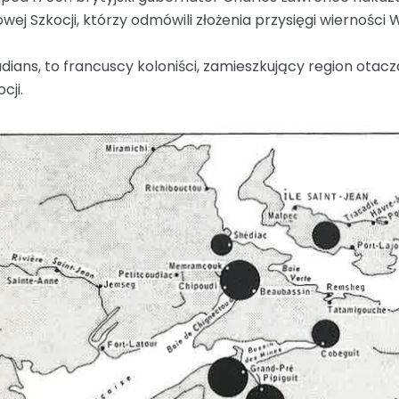
owej Szkocji, którzy odmówili złożenia przysięgi wierności Wi
dians, to francuscy koloniści, zamieszkujący region otac
cji.