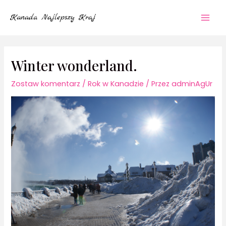
Przejdź
Mai
do
Men
treści
Winter wonderland.
Zostaw komentarz
/
Rok w Kanadzie
/ Przez
adminAgUr