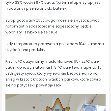
tylko 33% wody i 67% cukru. Na tym etapie syrop jest
filtrowany i przelewany do butelek.
Syrop gotowany zbyt długo może się skrystalizować
natomiast niedostatecznie zagęszczony będzie
wodnisty i szybko się zepsuje.
Gdy temperatura gotowania przekroczy 104°C można
uzyskać inne produkty.
Przy 110°C otrzymamy masło klonowe, 115-122°C daje
cukier klonowy, natomiast 131°C daje tzw. maple taffy
czyli gęsty syrop, który wylewa się bezpośrednio na
śnieg w kształt krótkich, wąskich pasków, które zawija
się na patyczek i powstaje lizak.