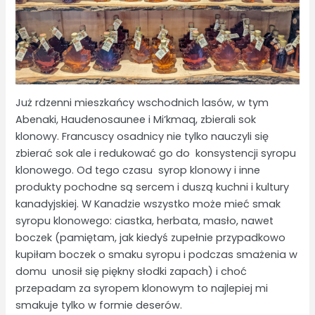
Już rdzenni mieszkańcy wschodnich lasów, w tym
Abenaki, Haudenosaunee i Mi’kmaq, zbierali sok
klonowy. Francuscy osadnicy nie tylko nauczyli się
zbierać sok ale i redukować go do konsystencji syropu
klonowego. Od tego czasu syrop klonowy i inne
produkty pochodne są sercem i duszą kuchni i kultury
kanadyjskiej. W Kanadzie wszystko może mieć smak
syropu klonowego: ciastka, herbata, masło, nawet
boczek (pamiętam, jak kiedyś zupełnie przypadkowo
kupiłam boczek o smaku syropu i podczas smażenia w
domu unosił się piękny słodki zapach) i choć
przepadam za syropem klonowym to najlepiej mi
smakuje tylko w formie deserów.