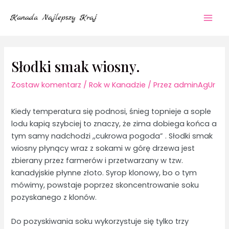
Przejdź
Mai
do
Men
treści
Słodki smak wiosny.
Zostaw komentarz
/
Rok w Kanadzie
/ Przez
adminAgUr
Kiedy temperatura się podnosi, śnieg topnieje a sople
lodu kapią szybciej to znaczy, że zima dobiega końca a
tym samy nadchodzi ,,cukrowa pogoda” . Słodki smak
wiosny płynący wraz z sokami w górę drzewa jest
zbierany przez farmerów i przetwarzany w tzw.
kanadyjskie płynne złoto. Syrop klonowy, bo o tym
mówimy, powstaje poprzez skoncentrowanie soku
pozyskanego z klonów.
Do pozyskiwania soku wykorzystuje się tylko trzy