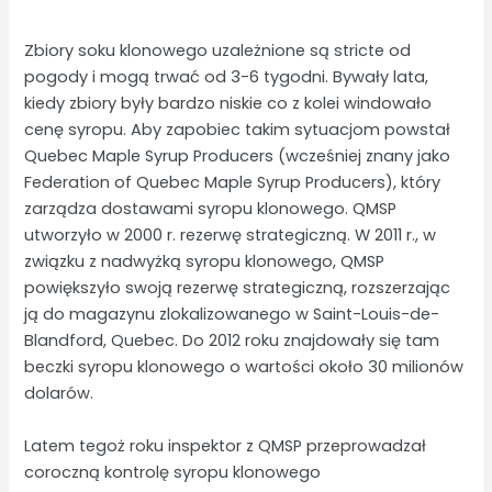
Zbiory soku klonowego uzależnione są stricte od
pogody i mogą trwać od 3-6 tygodni. Bywały lata,
kiedy zbiory były bardzo niskie co z kolei windowało
cenę syropu. Aby zapobiec takim sytuacjom powstał
Quebec Maple Syrup Producers (wcześniej znany jako
Federation of Quebec Maple Syrup Producers), który
zarządza dostawami syropu klonowego. QMSP
utworzyło w 2000 r. rezerwę strategiczną. W 2011 r., w
związku z nadwyżką syropu klonowego, QMSP
powiększyło swoją rezerwę strategiczną, rozszerzając
ją do magazynu zlokalizowanego w Saint-Louis-de-
Blandford, Quebec. Do 2012 roku znajdowały się tam
beczki syropu klonowego o wartości około 30 milionów
dolarów.
Latem tegoż roku inspektor z QMSP przeprowadzał
coroczną kontrolę syropu klonowego