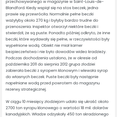
przechowywanego w magazynie w Saint-Louis-de-
Blandford. Kiedy wspiął się na stos beczek, jedna
prawie się przewróciła. Normalnie pełne beczki
ważyłyby około 270 kg i byłyby bardzo trudne do
przenoszenia. Inspektor otworzył niektóre beczki i
stwierdził, że są puste. Ponadto później odkryto, że inne
beczki, które wydawały się pełne, w rzeczywistości były
wypełnione wodą. Obiekt nie miał kamer
bezpieczeństwa i nie było dowodów wideo kradzieży.
Podczas dochodzenia ustalono, że w okresie od
października 2011 do sierpnia 2012 grupa złodziei
zabierała beczki z syropem klonowym i wlewała syrop
do własnych beczek. Puste beczki były następnie
napełniane wodą przed powrotem do magazynu
rezerwy strategicznej.
W ciągu 10 miesięcy złodziejom udało się ukraść około
2700 ton syropu klonowego o wartości 18 mil. dolarów
kanadyjskich. Władze odzyskały 450 ton skradzionego