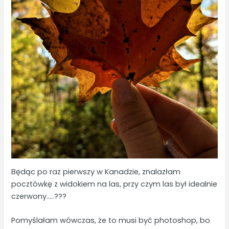
Będąc po raz pierwszy w Kanadzie, znalazłam
pocztówkę z widokiem na las, przy czym las był idealnie
czerwony…..???
Pomyślałam wówczas, że to musi być photoshop, bo