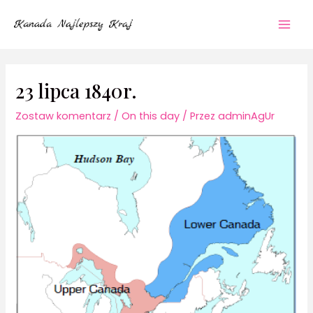
Przejdź
Mai
do
Men
treści
23 lipca 1840r.
Zostaw komentarz
/
On this day
/ Przez
adminAgUr