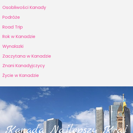
Osobliwości Kanady
Podróże
Road Trip
Rok w Kanadzie
Wynalazki
Zaczytana w Kanadzie
Znani Kanadyjczycy
Życie w Kanadzie