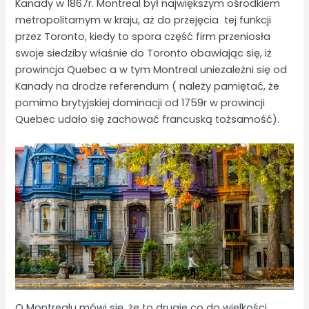
Kanady w 1867r. Montreal był największym ośrodkiem
metropolitarnym w kraju, aż do przejęcia tej funkcji
przez Toronto, kiedy to spora część firm przeniosła
swoje siedziby właśnie do Toronto obawiając się, iż
prowincja Quebec a w tym Montreal uniezależni się od
Kanady na drodze referendum ( należy pamiętać, że
pomimo brytyjskiej dominacji od 1759r w prowincji
Quebec udało się zachować francuską tożsamość).
O Montrealu mówi się, że to drugie co do wielkości