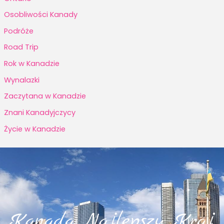
Osobliwości Kanady
Podróże
Road Trip
Rok w Kanadzie
Wynalazki
Zaczytana w Kanadzie
Znani Kanadyjczycy
Życie w Kanadzie