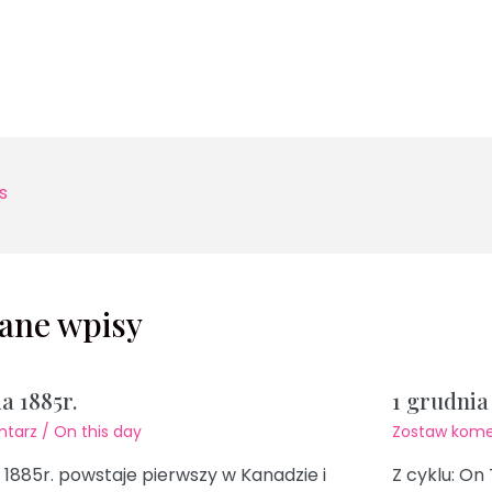
s
ane wpisy
da 1885r.
1 grudnia 
ntarz
/
On this day
Zostaw kome
 1885r. powstaje pierwszy w Kanadzie i
Z cyklu: On 