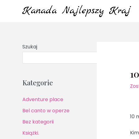
Przejdź
do
treści
Szukaj
S
10
Kategorie
Zos
Adventure place
Bel canto w operze
10 
Bez kategorii
Kim
Książki.