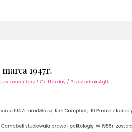
zukaj
 marca 1947r.
taw komentarz
/
On this day
/ Przez
adminAgUr
marca 1947r. urodziła się Kim Campbell, 19 Premier Kanady
 Campbell studiowała prawo i politologię. W 1988r. zosta