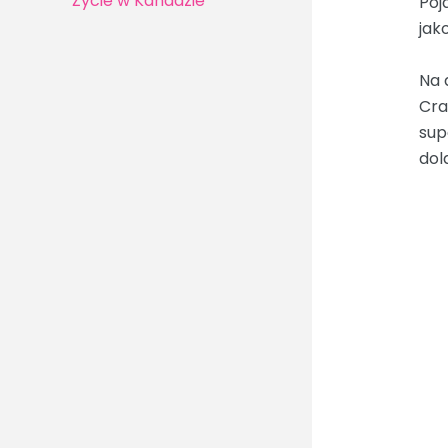
Życie w Kanadzie
Poj
jak
Na 
Cra
sup
dol