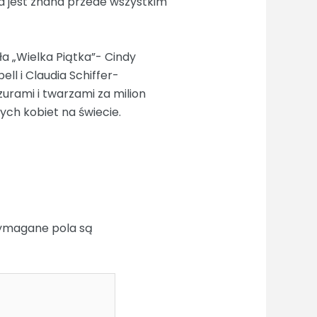
a jest znana przede wszystkim
ła „Wielka Piątka”- Cindy
ll i Claudia Schiffer-
zurami i twarzami za milion
ych kobiet na świecie.
magane pola są