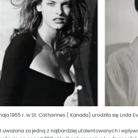
maja 1965 r. w St. Catharines ( Kanada) urodziła się Lnda Ev
t uważana za jedną z najbardziej utalentowanych i wpł