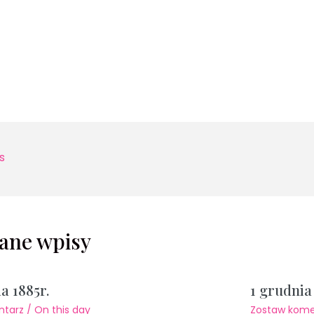
s
ane wpisy
da 1885r.
1 grudnia 
ntarz
/
On this day
Zostaw kome