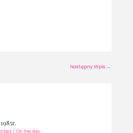
Następny Wpis
→
1985r.
ntarz
/
On this day