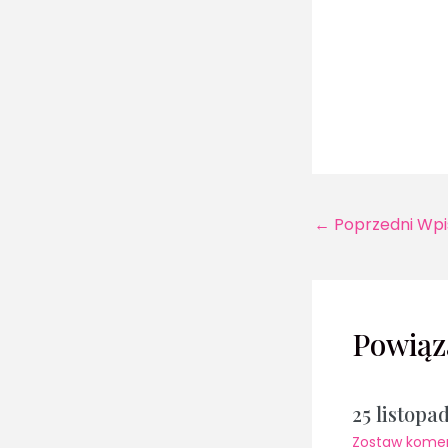
←
Poprzedni Wpi
Powiąz
25 listopa
Zostaw kome