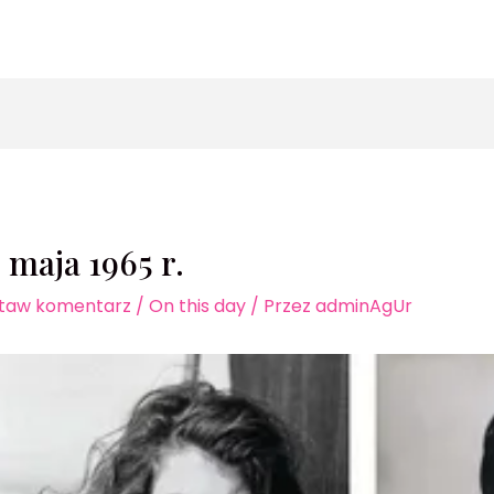
zukaj
 maja 1965 r.
taw komentarz
/
On this day
/ Przez
adminAgUr