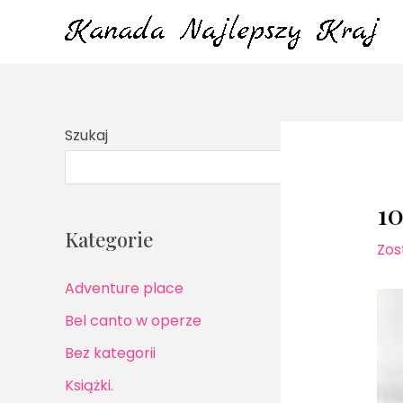
Przejdź
do
treści
Szukaj
S
10
Kategorie
Zos
Adventure place
Bel canto w operze
Bez kategorii
Książki.