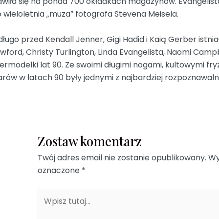
awiła się na ponad 700 okładkach magazynów. Evangelist
o wieloletnia „muza” fotografa Stevena Meisela.
długo przed Kendall Jenner, Gigi Hadid i Kaią Gerber istnia
wford, Christy Turlington, Linda Evangelista, Naomi Campbe
ermodelki lat 90. Ze swoimi długimi nogami, kultowymi fry
arów w latach 90 były jednymi z najbardziej rozpoznawaln
Zostaw komentarz
Twój adres email nie zostanie opublikowany.
Wy
oznaczone
*
Wpisz
tutaj...