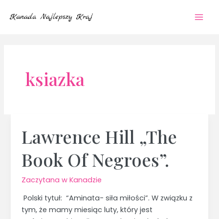
Przejdź
Mai
do
Men
treści
ksiazka
Lawrence Hill „The
Lawrence
Hill
Book Of Negroes”.
„The
Book
Of
Zaczytana w Kanadzie
Negroes”.
Polski tytuł: “Aminata- siła miłości”. W związku z
tym, że mamy miesiąc luty, który jest